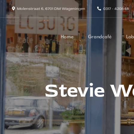
Molenstraat 6, 6701 DM Wageningen
0317 - 420848
Home
Grandcafé
Lob
Stevie W