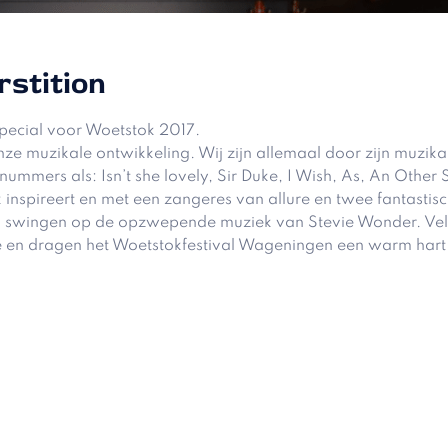
stition
 special voor Woetstok 2017.
nze muzikale ontwikkeling. Wij zijn allemaal door zijn muzika
nummers als: Isn’t she lovely, Sir Duke, I Wish, As, An Othe
spireert en met een zangeres van allure en twee fantastische 
en swingen op de opzwepende muziek van Stevie Wonder. Vel
 en dragen het Woetstokfestival Wageningen een warm hart t
!