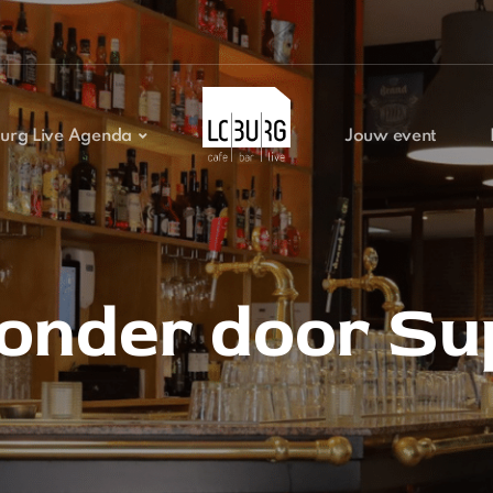
urg Live Agenda
Jouw event
onder door Sup