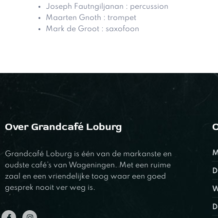
Joseph Fautngiljanan : percussion
Maarten Gnoth : trompet
Mark de Groot : saxofoon
Over Grandcafé Loburg
O
M
Grandcafé Loburg is één van de markanste en
oudste café’s van Wageningen. Met een ruime
D
zaal en een vriendelijke toog waar een goed
gesprek nooit ver weg is.
W
D