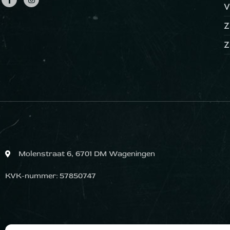
V
Z
Z
Molenstraat 6, 6701 DM Wageningen
KVK-nummer: 57850747