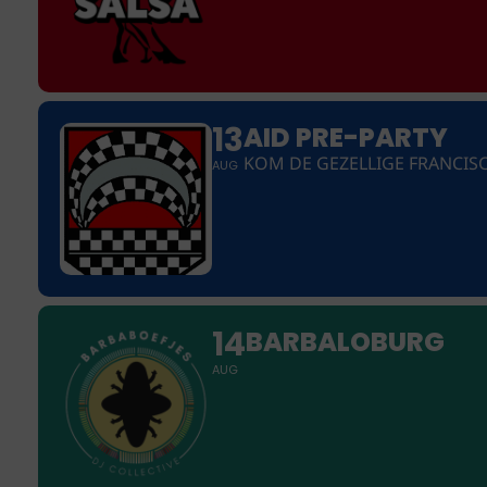
13
AID PRE-PARTY
KOM DE GEZELLIGE FRANCISC
AUG
14
BARBALOBURG
AUG