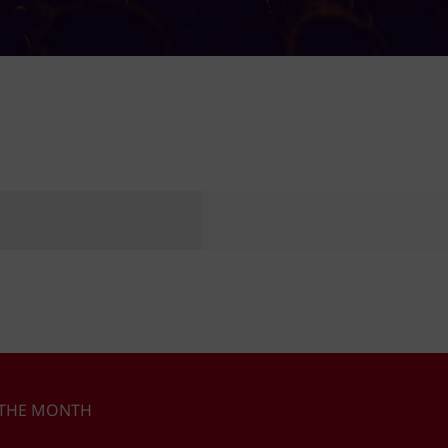
n
 THE MONTH