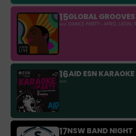
15
GLOBAL GROOVES
DANCE PARTY - AFRO, LATIN,
AUG
16
AID ESN KARAOKE
AUG
17
NSW BAND NIGHT