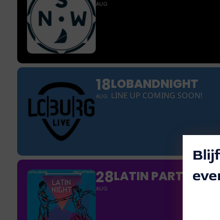
AUG
18
LOBANDNIGHT
LINE UP COMING SOON!
AUG
Bli
eve
28
LATIN PARTY
AUG