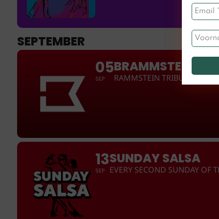
SEPTEMBER
05
BRAMMSTEIN
RAMMSTEIN TRIBUTE | SUPP
SEP
13
SUNDAY SALSA
EVERY SECOND SUNDAY OF 
SEP