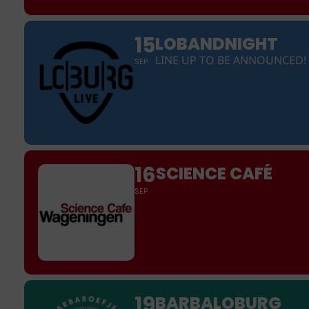
15
LOBANDNIGHT
LINE UP TO BE ANNOUNCED!
SEP
16
SCIENCE CAFÉ
SEP
19
BARBALOBURG