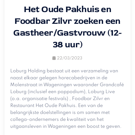
Het Oude Pakhuis en
Foodbar Zilvr zoeken een
Gastheer/Gastvrouw (12-
38 uur)
22/03/2023
Loburg Holding bestaat uit een verzameling van
naast elkaar gelegen horecabedrijven in de
Molenstraat in Wageningen waaronder Grandcafé
Loburg (inclusief een poppodium), Loburg Live
(o.a. organisatie festivals) , Foodbar Zilvr en
Restaurant Het Oude Pakhuis. Een van de
belangrijkste doelstellingen is om samen met
collega-ondernemers de kwaliteit van het
uitgaansleven in Wageningen een boost te geven.