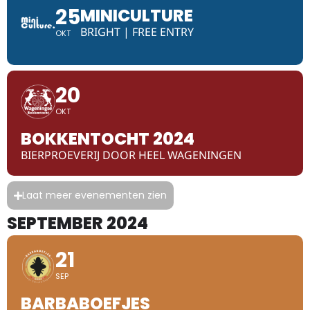
25
MINICULTURE
BRIGHT | FREE ENTRY
OKT
20
OKT
BOKKENTOCHT 2024
BIERPROEVERIJ DOOR HEEL WAGENINGEN
Laat meer evenementen zien
SEPTEMBER 2024
21
SEP
BARBABOEFJES