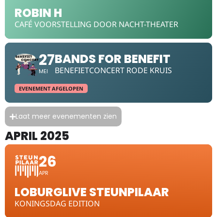
ROBIN H
CAFÉ VOORSTELLING DOOR NACHT-THEATER
27
BANDS FOR BENEFIT
BENEFIETCONCERT RODE KRUIS
MEI
EVENEMENT AFGELOPEN
Laat meer evenementen zien
APRIL 2025
26
APR
LOBURGLIVE STEUNPILAAR
KONINGSDAG EDITION