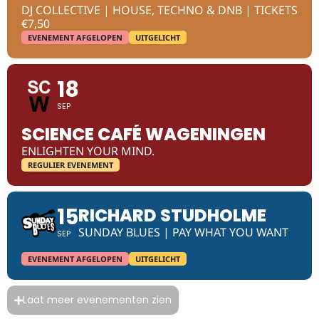
DJ COLLECTIVE | HOUSE, TECHNO & DNB | TICKETS
€7,50
EVENEMENT AFGELOPEN
UITGELICHT
18
SEP
SCIENCE CAFÉ WAGENINGEN
ENLIGHTEN YOUR MIND.
REGULIER EVENEMENT
15
RICHARD STUDHOLME
SUNDAY BLUES | PAY WHAT YOU WANT
SEP
EVENEMENT AFGELOPEN
UITGELICHT
Laat meer evenementen zien