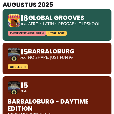
AUGUSTUS 2025
16
GLOBAL GROOVES
AFRO ~ LATIN ~ REGGAE ~ OLDSKOOL
AUG
EVENEMENT AFGELOPEN
UITGELICHT
15
BARBALOBURG
NO SHAPE, JUST FUN 💫
AUG
UITGELICHT
15
AUG
BARBALOBURG - DAYTIME
EDITION