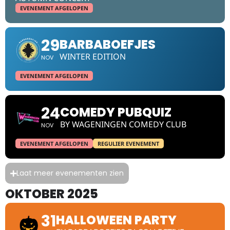
EVENEMENT AFGELOPEN
29
BARBABOEFJES
WINTER EDITION
NOV
EVENEMENT AFGELOPEN
24
COMEDY PUBQUIZ
BY WAGENINGEN COMEDY CLUB
NOV
EVENEMENT AFGELOPEN
REGULIER EVENEMENT
Laat meer evenementen zien
OKTOBER 2025
31
HALLOWEEN PARTY