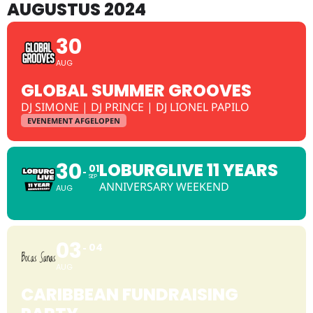
AUGUSTUS 2024
30
AUG
GLOBAL SUMMER GROOVES
DJ SIMONE | DJ PRINCE | DJ LIONEL PAPILO
EVENEMENT AFGELOPEN
30
LOBURGLIVE 11 YEARS
01
SEP
ANNIVERSARY WEEKEND
AUG
03
04
AUG
CARIBBEAN FUNDRAISING