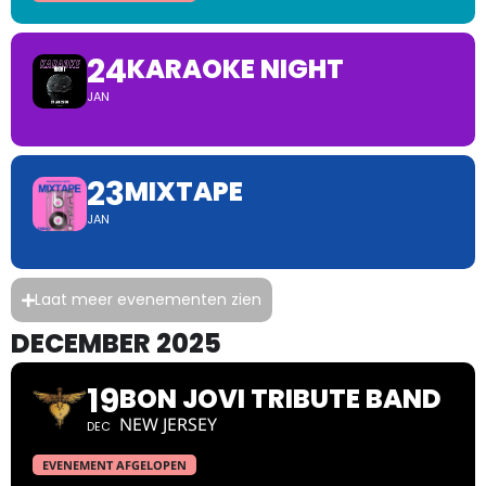
24
KARAOKE NIGHT
JAN
23
MIXTAPE
JAN
Laat meer evenementen zien
DECEMBER 2025
19
BON JOVI TRIBUTE BAND
NEW JERSEY
DEC
EVENEMENT AFGELOPEN