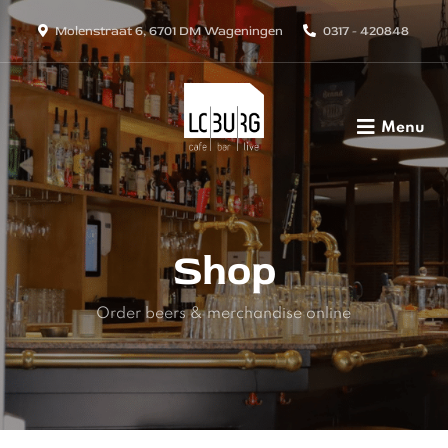
Molenstraat 6, 6701 DM Wageningen
0317 - 420848
Menu
Shop
Order beers & merchandise online