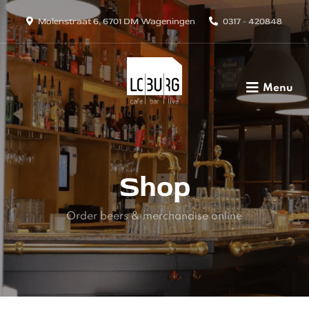
Molenstraat 6, 6701 DM Wageningen
0317 - 420848
Menu
Shop
Order beers & merchandise online