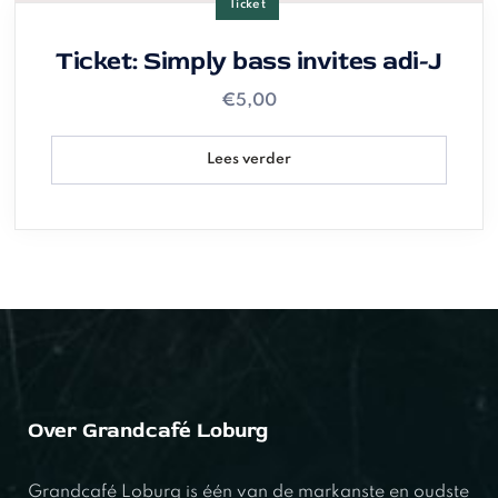
Ticket
Ticket: Simply bass invites adi-J
€
5,00
Lees verder
Over Grandcafé Loburg
Grandcafé Loburg is één van de markanste en oudste