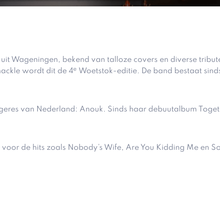
t Wageningen, bekend van talloze covers en diverse tributes 
e
ckle wordt dit de 4
Woetstok-editie. De band bestaat sinds
angeres van Nederland: Anouk. Sinds haar debuutalbum Toge
ijk voor de hits zoals Nobody’s Wife, Are You Kidding Me en
.