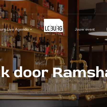
urg Live Agenda
Jouw event
k door Ramsh