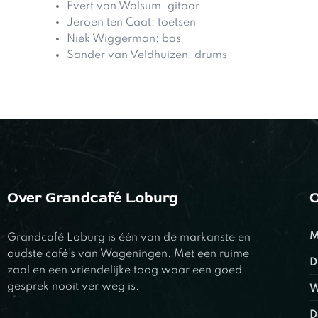
Evert van Walsum: gitaar
Jeroen ten Caat: toetsen
Niek Wiggerman: bas
Sander van Veldhuizen: drums
Over Grandcafé Loburg
O
M
Grandcafé Loburg is één van de markanste en
oudste café’s van Wageningen. Met een ruime
D
zaal en een vriendelijke toog waar een goed
gesprek nooit ver weg is.
W
D