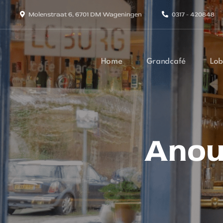
Molenstraat 6, 6701 DM Wageningen
0317 - 420848
Home
Grandcafé
Lob
Anou