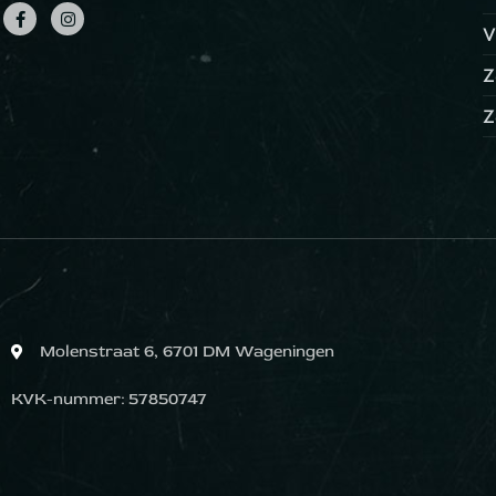
V
Z
Z
Molenstraat 6, 6701 DM Wageningen
KVK-nummer: 57850747