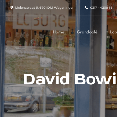
Molenstraat 6, 6701 DM Wageningen
0317 - 420848
Home
Grandcafé
Lob
David Bowi