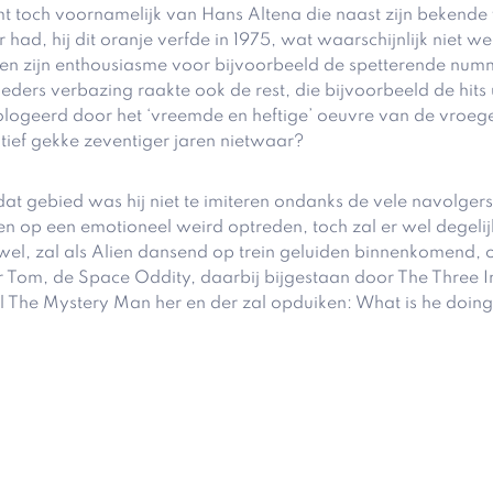
omt toch voornamelijk van Hans Altena die naast zijn bekende
r had, hij dit oranje verfde in 1975, wat waarschijnlijk niet 
lden zijn enthousiasme voor bijvoorbeeld de spetterende numm
ieders verbazing raakte ook de rest, die bijvoorbeeld de hits
biologeerd door het ‘vreemde en heftige’ oeuvre van de vroe
tief gekke zeventiger jaren nietwaar?
 dat gebied was hij niet te imiteren ondanks de vele navolg
en op een emotioneel weird optreden, toch zal er wel degel
 wel, zal als Alien dansend op trein geluiden binnenkomend,
r Tom, de Space Oddity, daarbij bijgestaan door The Three I
 The Mystery Man her en der zal opduiken: What is he doing