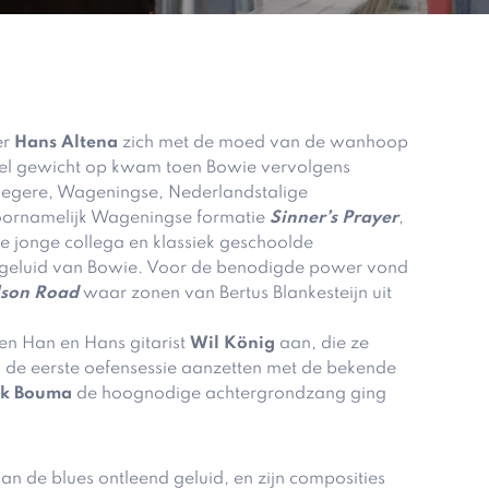
er
Hans Altena
zich met de moed van de wanhoop
eel gewicht op kwam toen Bowie vervolgens
oegere, Wageningse, Nederlandstalige
 voornamelijk Wageningse formatie
Sinner’s Prayer
,
e jonge collega en klassiek geschoolde
r geluid van Bowie. Voor de benodigde power vond
lson Road
waar zonen van Bertus Blankesteijn uit
en Han en Hans gitarist
Wil König
aan, die ze
 de eerste oefensessie aanzetten met de bekende
nk Bouma
de hoognodige achtergrondzang ging
an de blues ontleend geluid, en zijn composities