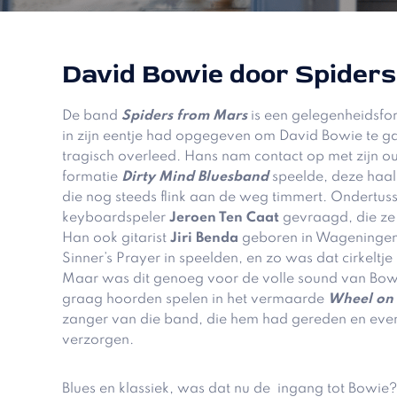
David Bowie door Spider
De band
Spiders from Mars
is een gelegenheidsfo
in zijn eentje had opgegeven om David Bowie te 
tragisch overleed. Hans nam contact op met zijn 
formatie
Dirty Mind Bluesband
speelde, deze haa
die nog steeds flink aan de weg timmert. Ondertus
keyboardspeler
Jeroen Ten Caat
gevraagd, die ze
Han ook gitarist
Jiri Benda
geboren in Wageningen,
Sinner’s Prayer in speelden, en zo was dat cirkeltje
Maar was dit genoeg voor de volle sound van Bowi
graag hoorden spelen in het vermaarde
Wheel on 
zanger van die band, die hem had gereden en eve
verzorgen.
Blues en klassiek, was dat nu de ingang tot Bowie?