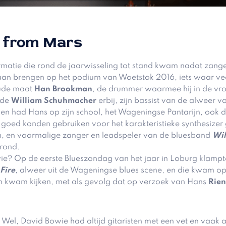
s from Mars
rmatie die rond de jaarwisseling tot stand kwam nadat zang
gaan brengen op het podium van Woetstok 2016, iets waar v
oude maat
Han Brookman
, de drummer waarmee hij in de vr
lde
William Schuhmacher
erbij, zijn bassist van de alweer
sen had Hans op zijn school, het Wageningse Pantarijn, ook d
 goed konden gebruiken voor het karakteristieke synthesize
 en voormalige zanger en leadspeler van de bluesband
Wi
 rond.
e? Op de eerste Blueszondag van het jaar in Loburg klampt
Fire
, alweer uit de Wageningse blues scene, en die kwam op
n kwam kijken, met als gevolg dat op verzoek van Hans
Rie
 Wel, David Bowie had altijd gitaristen met een vet en vaak a