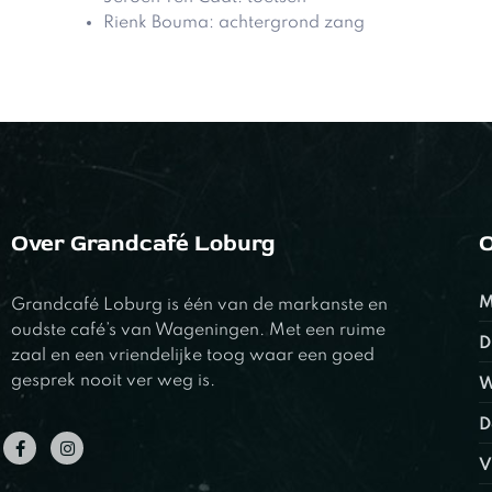
Rienk Bouma: achtergrond zang
Over Grandcafé Loburg
O
M
Grandcafé Loburg is één van de markanste en
oudste café’s van Wageningen. Met een ruime
D
zaal en een vriendelijke toog waar een goed
gesprek nooit ver weg is.
W
D
V