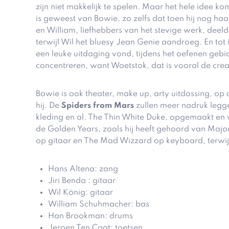
zijn niet makkelijk te spelen. Maar het hele idee k
is geweest van Bowie, zo zelfs dat toen hij nog haa
en William, liefhebbers van het stevige werk, dee
terwijl Wil het bluesy Jean Genie aandroeg. En tot 
een leuke uitdaging vond, tijdens het oefenen ge
concentreren, want Woetstok, dat is vooral de crea
Bowie is ook theater, make up, arty uitdossing, op
hij. De
Spiders from Mars
zullen meer nadruk legg
kleding en al. The Thin White Duke, opgemaakt en
de Golden Years, zoals hij heeft gehoord van Majo
op gitaar en The Mad Wizzard op keyboard, terwijl
Hans Altena: zang
Jiri Benda : gitaar
Wil König: gitaar
William Schuhmacher: bas
Han Brookman: drums
Jeroen Ten Caat: toetsen