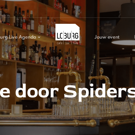
urg Live Agenda
Jouw event
e door Spider