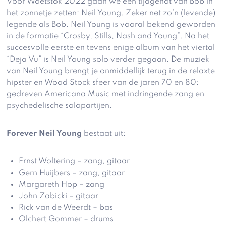
Voor Woetstok 2022 gaan we een tijdgenot van Bob in
het zonnetje zetten: Neil Young. Zeker net zo’n (levende)
legende als Bob. Neil Young is vooral bekend geworden
in de formatie “Crosby, Stills, Nash and Young”. Na het
succesvolle eerste en tevens enige album van het viertal
“Deja Vu” is Neil Young solo verder gegaan. De muziek
van Neil Young brengt je onmiddellijk terug in de relaxte
hipster en Wood Stock sfeer van de jaren 70 en 80:
gedreven Americana Music met indringende zang en
psychedelische solopartijen.
Forever Neil Young
bestaat uit:
Ernst Woltering – zang, gitaar
Gern Huijbers – zang, gitaar
Margareth Hop – zang
John Zabicki – gitaar
Rick van de Weerdt – bas
Olchert Gommer – drums