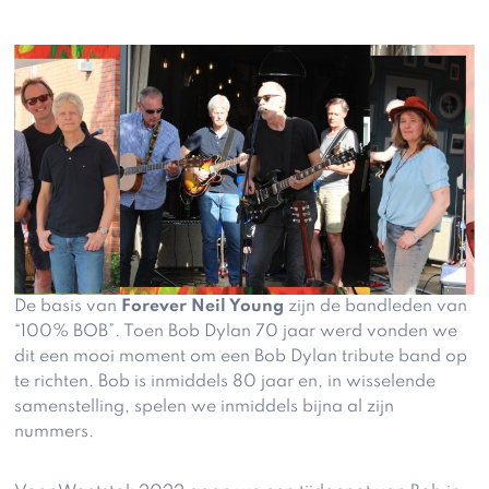
De basis van
Forever Neil Young
zijn de bandleden van
“100% BOB”. Toen Bob Dylan 70 jaar werd vonden we
dit een mooi moment om een Bob Dylan tribute band op
te richten. Bob is inmiddels 80 jaar en, in wisselende
samenstelling, spelen we inmiddels bijna al zijn
nummers.