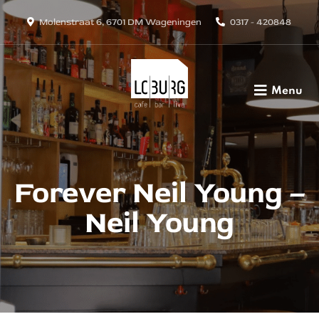
Molenstraat 6, 6701 DM Wageningen
0317 - 420848
Menu
Forever Neil Young –
Neil Young