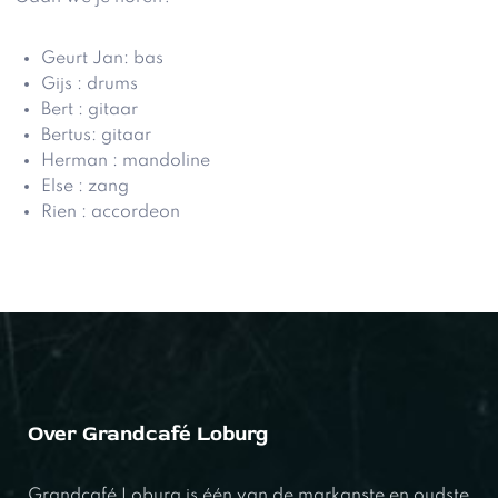
Geurt Jan: bas
Gijs : drums
Bert : gitaar
Bertus: gitaar
Herman : mandoline
Else : zang
Rien : accordeon
Over Grandcafé Loburg
Grandcafé Loburg is één van de markanste en oudste