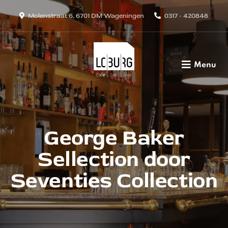
Molenstraat 6, 6701 DM Wageningen
0317 - 420848
Menu
George Baker
Sellection door
Seventies Collection