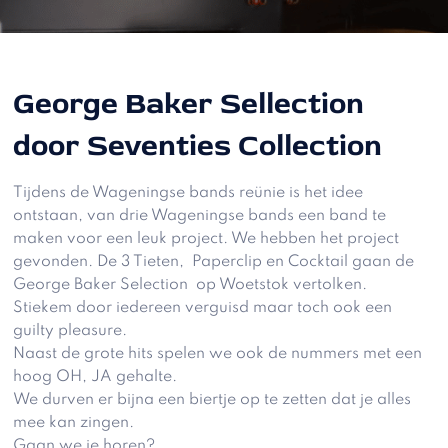
George Baker Sellection
door Seventies Collection
Tijdens de Wageningse bands reünie is het idee
ontstaan, van drie Wageningse bands een band te
maken voor een leuk project. We hebben het project
gevonden. De 3 Tieten, Paperclip en Cocktail gaan de
George Baker Selection op Woetstok vertolken.
Stiekem door iedereen verguisd maar toch ook een
guilty pleasure.
Naast de grote hits spelen we ook de nummers met een
hoog OH, JA gehalte.
We durven er bijna een biertje op te zetten dat je alles
mee kan zingen.
Gaan we je horen?