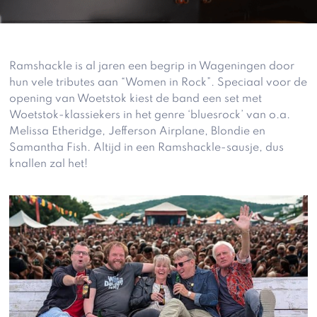
Ramshackle is al jaren een begrip in Wageningen door
hun vele tributes aan “Women in Rock”. Speciaal voor de
opening van Woetstok kiest de band een set met
Woetstok-klassiekers in het genre ‘bluesrock’ van o.a.
Melissa Etheridge, Jefferson Airplane, Blondie en
Samantha Fish. Altijd in een Ramshackle-sausje, dus
knallen zal het!