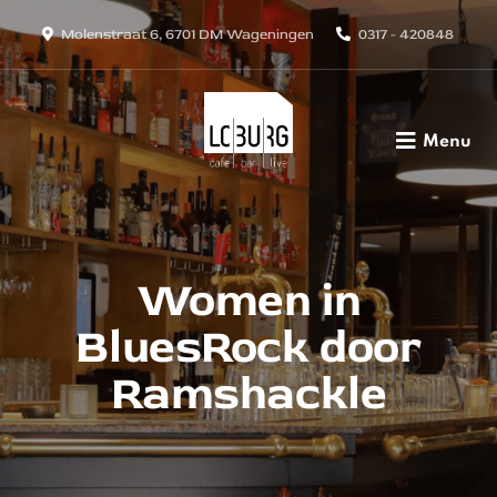
Molenstraat 6, 6701 DM Wageningen
0317 - 420848
Menu
Women in
BluesRock door
Ramshackle