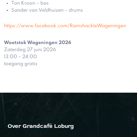
Ton Kroon – bas
Sander van Veldhuizen – drums
https://www.facebook.com/RamshackleWageningen
Woetstok Wageningen 2026
Zaterdag 27 juni 2026
13:00 – 24:00
toegang gratis
Over Grandcafé Loburg