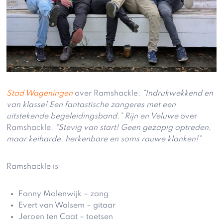
Stad Wageningen
over Ramshackle:
“Indrukwekkend en
van klasse! Een fantastische zangeres met een
uitstekende begeleidingsband.” Rijn en Veluwe
over
Ramshackle:
“Stevig van start! Geen gezapig optreden,
maar keiharde, herkenbare en soms rauwe klanken!”
Ramshackle is
Fanny Molenwijk – zang
Evert van Walsem – gitaar
Jeroen ten Caat – toetsen