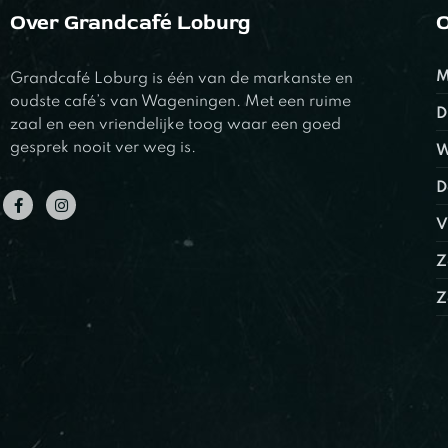
Over Grandcafé Loburg
O
M
Grandcafé Loburg is één van de markanste en
oudste café’s van Wageningen. Met een ruime
D
zaal en een vriendelijke toog waar een goed
gesprek nooit ver weg is.
W
D
V
Z
Z