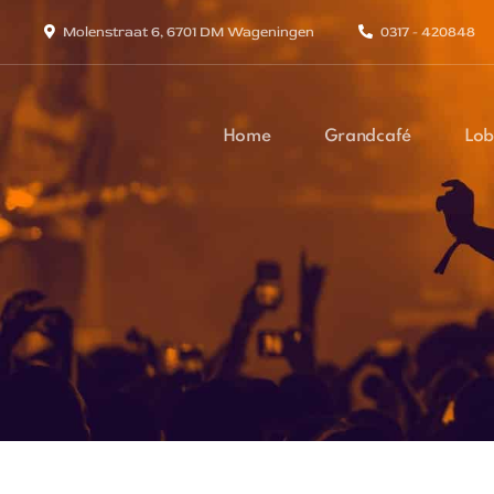
Molenstraat 6, 6701 DM Wageningen
0317 - 420848
Home
Grandcafé
Lob