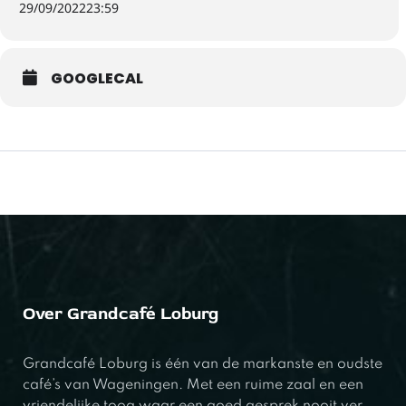
29/09/2022
23:59
GOOGLECAL
Over Grandcafé Loburg
Grandcafé Loburg is één van de markanste en oudste
café’s van Wageningen. Met een ruime zaal en een