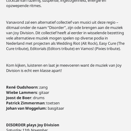
cocktail van razernij, suspense, ingetogenheid, energie en
opzwepende ritmes.
Vanavond zal een alternatief collectief van musici uit deze regio –
ditmaal onder de naam “Disorder”, zijn ode brengen aan de muziek
van Joy Division. Dit collectief heeft al eerder in wisselende bezetting
vele alternatieve muziek mogen spelen op diverse podia in
Nederland met projecten als Wedding Riot (Alt Rock), Easy Cure (The
Cure tribute), Editorials (Editors tribute) en Vamos! (Pixies tribute).
Kom kijken, luisteren en laat je meevoeren want de muziek van Joy
Division is echt een klasse apart!
René Oudshoorn
: zang
Wiebe Lammers
: gitaar
Joost de Boer
: drums
Patrick Zimmerman
: toetsen
Johan van Woggelum:
basgitaar
DISORDER plays Joy Division
Saturday 11th November