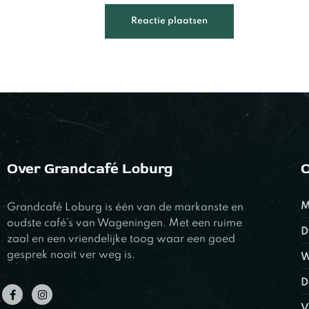
Over Grandcafé Loburg
O
M
Grandcafé Loburg is één van de markanste en
oudste café’s van Wageningen. Met een ruime
D
zaal en een vriendelijke toog waar een goed
gesprek nooit ver weg is.
W
D
V