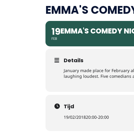
EMMA'S COMEDY
19
EMMA'S COMEDY NI
FEB
Details
January made place for February al
laughing loudest. Five comedian
Tijd
19/02/2018
20:00
-
20:00