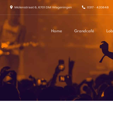
Molenstraat 6, 6701 DM Wageningen
0317 - 420848
Home
Grandcafé
Lob