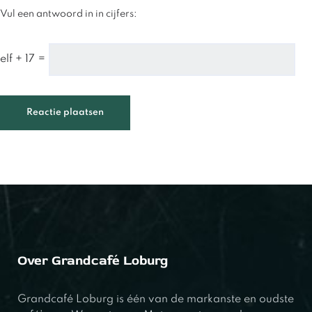
Vul een antwoord in in cijfers:
elf + 17 =
Over Grandcafé Loburg
Grandcafé Loburg is één van de markanste en oudste