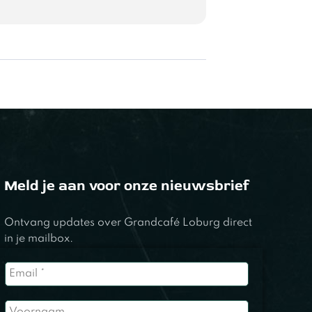
Meld je aan voor onze nieuwsbrief
Ontvang updates over Grandcafé Loburg direct
in je mailbox.