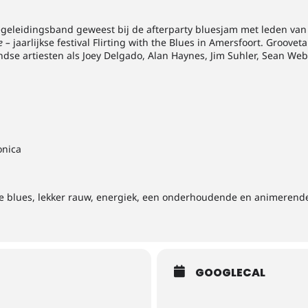
begeleidingsband geweest bij de afterparty bluesjam met leden v
e –
jaarlijkse festival Flirting with the Blues in Amersfoort. Groov
se artiesten als Joey Delgado, Alan Haynes, Jim Suhler, Sean Web
nica
jke blues, lekker rauw, energiek, een onderhoudende en animerend
GOOGLECAL