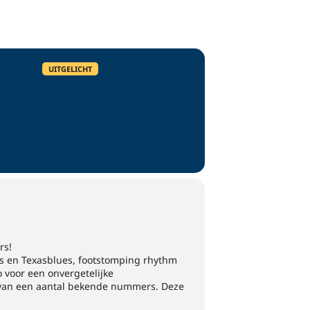
UITGELICHT
rs!
s en Texasblues, footstomping rhythm
o voor een onvergetelijke
n van een aantal bekende nummers. Deze