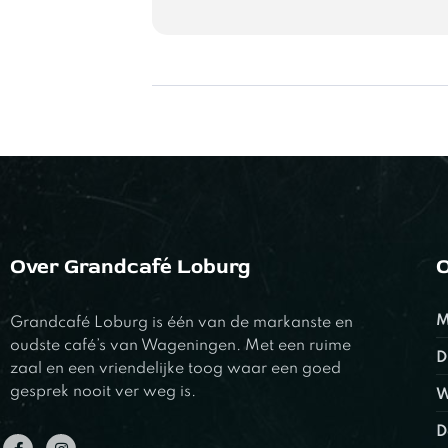
Over Grandcafé Loburg
O
M
Grandcafé Loburg is één van de markanste en
oudste café’s van Wageningen. Met een ruime
D
zaal en een vriendelijke toog waar een goed
gesprek nooit ver weg is.
W
D