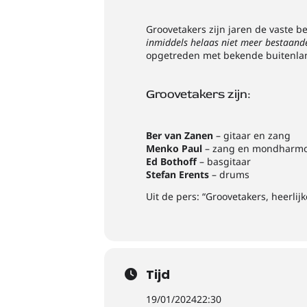
Groovetakers zijn jaren de vaste 
inmiddels helaas niet meer bestaand
opgetreden met bekende buitenland
Groovetakers zijn:
Ber van Zanen
– gitaar en zang
Menko Paul
– zang en mondharmo
Ed Bothoff
– basgitaar
Stefan Erents
– drums
Uit de pers: “Groovetakers, heerli
Tijd
19/01/2024
22:30