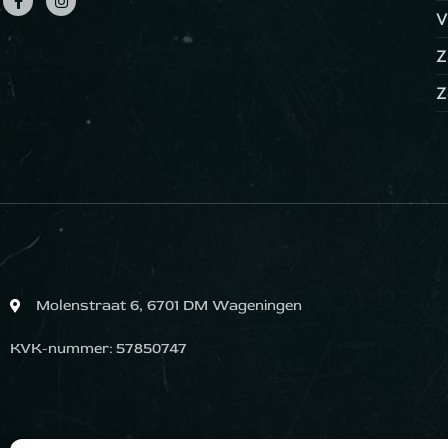
V
Z
Z
Molenstraat 6, 6701 DM Wageningen
KVK-nummer: 57850747