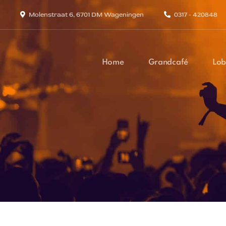
Molenstraat 6, 6701 DM Wageningen
0317 - 420848
Home
Grandcafé
Lob