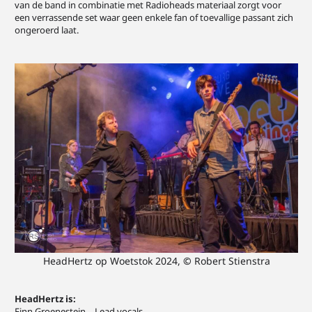
van de band in combinatie met Radioheads materiaal zorgt voor
een verrassende set waar geen enkele fan of toevallige passant zich
ongeroerd laat.
HeadHertz op Woetstok 2024,
©
Robert Stienstra
HeadHertz is:
Finn Groenestein – Lead vocals