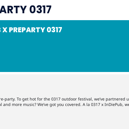
PARTY 0317
 X PREPARTY 0317
re-party. To get hot for the 0317 outdoor festival, we’ve partnered 
l and more music? We’ve got you covered. A la 0317 x InDiePub, we p