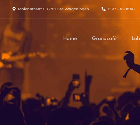
Molenstraat 6, 6701 DM Wageningen
0317 - 420848
Home
Grandcafé
Lob