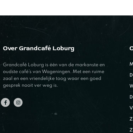
Over Grandcafé Loburg
O
M
Grandcafé Loburg is één van de markanste en
oudste café’s van Wageningen. Met een ruime
D
zaal en een vriendelijke toog waar een goed
gesprek nooit ver weg is.
W
D
V
Z
Z