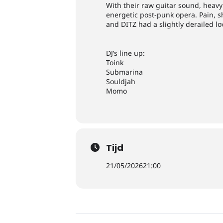
With their raw guitar sound, heavy
energetic post-punk opera. Pain, sh
and DITZ had a slightly derailed l
DJ’s line up:
Toink
Submarina
Souldjah
Momo
Tijd
21/05/2026
21:00