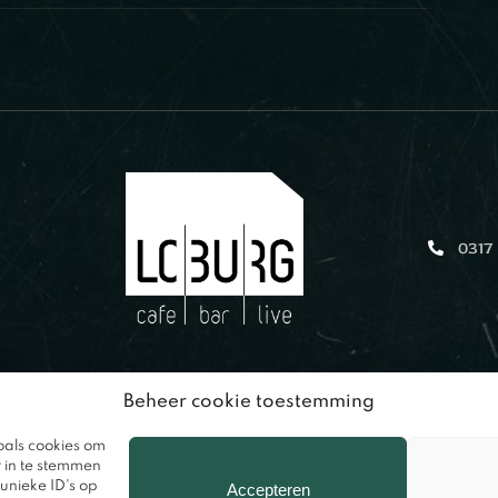
0317
Beheer cookie toestemming
oals cookies om
r in te stemmen
unieke ID's op
Accepteren