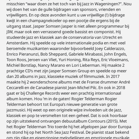
misschien “waar doen ze het toch van bij Jazz in Wageningen?”. Nou
wij doen het van de gulle bijdragen van sponsors, vrienden en
vrijwilligers. En op deze avonden kunt u uw vrijwillige (!) bijdrage
kwijt in een champagnekoeler op een pootje die ergens bij de
uitgang staat. Jasper Somsen Jasper is niet alleen programmeur bij
JIW, maar ook een verrassend goede bassist en componist. Hij
studeerde jazz en klassiek aan de conservatoria van Utrecht en
Amsterdam. Hij speelde op vele internationale podia en met veel
beroemde muzikanten waaronder bijvoorbeeld Joey Calderazzo,
Enrico Pieranunzi, Bob Sheppard, Gabriele Mirabassi, John Engels,
Toon Roos, Jeroen van Vliet, Yuri Honing, Rita Reys, Eric Vloeimans,
Michiel Borstlap, Nancy Marano en Lori Lieberman. Hij maakte 2
prachtige CD’s met zijn Jasper Somsen Group en speelde op meer
dan 20 albums in jazz, klassieke muziek of filmmuziek. In 2017
maakte hij 2 wonderschone albums met de Franse drummer André
Ceccarelli en de Canadese pianist Jean-Michel Pilc. En ook in 2018
gaat er bij Challenge Records weer een prachtig internationaal
album komen. Hou ’m in de gaten! Rogier Telderman Rogier
Telderman behoort tot Europa’s nieuwe generatie van grote
jazzmusici. Hij weet op een originele wijze invloeden uit de jazz,
klassiek en pop te versmelten tot een geheel. Dat is ook hoorbaar
op zijn uitstekend ontvangen debuutalbum Contours (2015). Met
het Rogier Telderman Trio toerde hij het afgelopen jaar door Europa
en stond hij op het North Sea Jazz Festival. De pianist staat bekend
om zijn rijke en eigenzinnige melodielijnen en emotionele muzikale