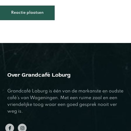
Over Grandcafé Loburg
Grandcafé Loburg is één van de markanste en oudste
café’s van Wageningen. Met een ruime zaal en een
vriendelijke toog waar een goed gesprek nooit ver
weg is.