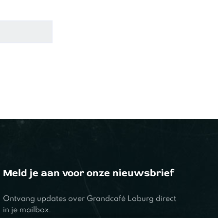
Meld je aan voor onze nieuwsbrief
Ontvang updates over Grandcafé Loburg direct
in je mailbox.