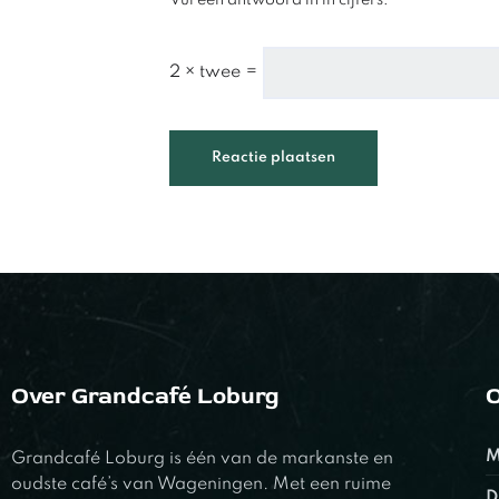
Vul een antwoord in in cijfers:
2 × twee =
Over Grandcafé Loburg
O
M
Grandcafé Loburg is één van de markanste en
oudste café’s van Wageningen. Met een ruime
D