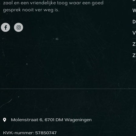
zaal en een vriendelijke toog waar een goed
gesprek nooit ver weg is.
W
D
V
Z
Z
Molenstraat 6, 6701 DM Wageningen
KVK-nummer: 57850747