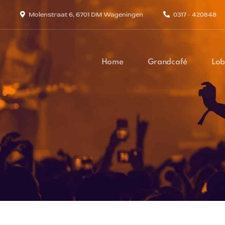
Molenstraat 6, 6701 DM Wageningen
0317 - 420848
Home
Grandcafé
Lob