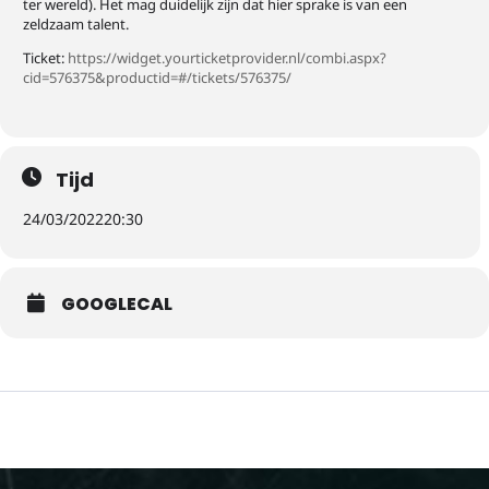
ter wereld). Het mag duidelijk zijn dat hier sprake is van een
zeldzaam talent.
Ticket:
https://widget.yourticketprovider.nl/combi.aspx?
cid=576375&productid=#/tickets/576375/
Tijd
24/03/2022
20:30
GOOGLECAL