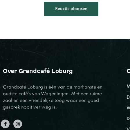
Over Grandcafé Loburg
O
M
Grandcafé Loburg is één van de markanste en
oudste café’s van Wageningen. Met een ruime
D
zaal en een vriendelijke toog waar een goed
gesprek nooit ver weg is.
W
D
V