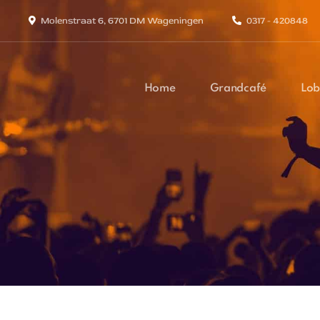
Molenstraat 6, 6701 DM Wageningen
0317 - 420848
Home
Grandcafé
Lob