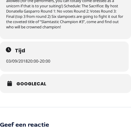
allowed (for the performers, you can totally come dressed as a
unicorn if that is to your suiting!) Schedule: The Sacrifice: By host
Donatella Gasparro Round 1: No votes Round 2: Votes Round 3:
Final (top 3 from round 2) Six slampoets are going to fight it out for
the coveted title of “Slamtastic Champion #3”, come and find out
who will be crowned champion!
Tijd
03/09/2018
20:00
-
20:00
GOOGLECAL
Geef een reactie