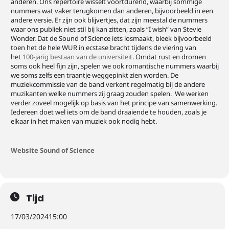
anderen. Ons repertoire wisselt voortdurend, waarbij sommige
nummers wat vaker terugkomen dan anderen, bijvoorbeeld in een
andere versie. Er zijn ook blijvertjes, dat zijn meestal de nummers
waar ons publiek niet stil bij kan zitten, zoals “I wish” van Stevie
Wonder. Dat de Sound of Science iets losmaakt, bleek bijvoorbeeld
toen het de hele WUR in ecstase bracht tijdens de viering van
het
100-jarig bestaan van de universiteit
. Omdat rust en dromen
soms ook heel fijn zijn, spelen we ook romantische nummers waarbij
we soms zelfs een traantje weggepinkt zien worden. De
muziekcommissie van de band verkent regelmatig bij de andere
muzikanten welke nummers zij graag zouden spelen. We werken
verder zoveel mogelijk op basis van het principe van samenwerking.
Iedereen doet wel iets om de band draaiende te houden, zoals je
elkaar in het maken van muziek ook nodig hebt.
Website Sound of Science
Tijd
17/03/2024
15:00