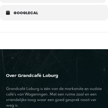
GOOGLECAL
Over Grandcafé Loburg
Grandcafé Loburg is één van de markanste en oudste
café’s van Wageningen. Met een ruime zaal en een
vriendelijke toog waar een goed gesprek nooit ver
weg is.