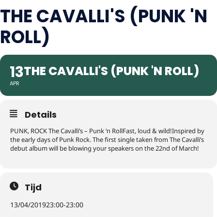
THE CAVALLI'S (PUNK 'N
ROLL)
13
THE CAVALLI'S (PUNK 'N ROLL)
APR
Details
PUNK, ROCK The Cavalli’s – Punk ‘n RollFast, loud & wild!Inspired by
the early days of Punk Rock. The first single taken from The Cavalli’s
debut album will be blowing your speakers on the 22nd of March!
Tijd
13/04/2019
23:00
-
23:00