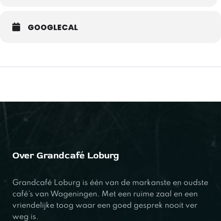
GOOGLECAL
Over Grandcafé Loburg
Grandcafé Loburg is één van de markanste en oudste
café’s van Wageningen. Met een ruime zaal en een
vriendelijke toog waar een goed gesprek nooit ver
weg is.