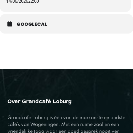
14/06/2026
22:00
GOOGLECAL
Over Grandcafé Loburg
Grandcafé Loburg is één van de markanste en oudste
café’s van Wageningen. Met een ruime zaal en een
vriendelijke toog waar een goed gesprek nooit ver