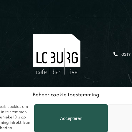
0317
Beheer cookie toestemming
oals cookies om
r in te stemmen
unieke ID's op
Accepteren
ming intrekt, kan
kheden.