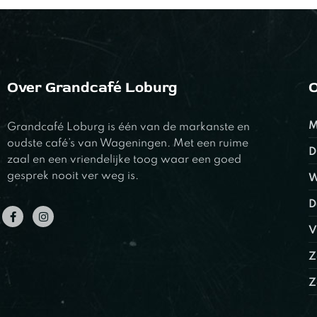
Over Grandcafé Loburg
O
M
Grandcafé Loburg is één van de markanste en
oudste café’s van Wageningen. Met een ruime
D
zaal en een vriendelijke toog waar een goed
gesprek nooit ver weg is.
W
D
V
Z
Z