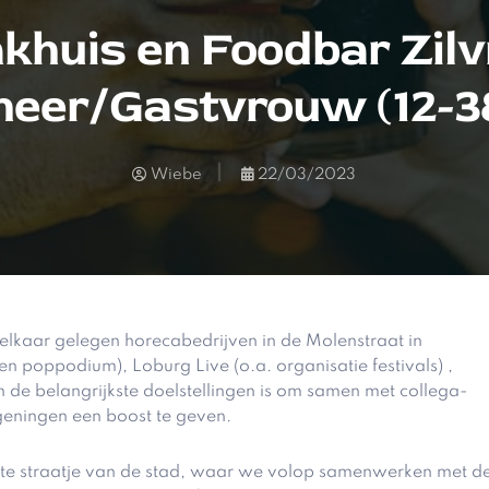
khuis en Foodbar Zilv
heer/Gastvrouw (12-38
Wiebe
22/03/2023
elkaar gelegen horecabedrijven in de Molenstraat in
poppodium), Loburg Live (o.a. organisatie festivals) ,
 de belangrijkste doelstellingen is om samen met collega-
geningen een boost te geven.
gste straatje van de stad, waar we volop samenwerken met d