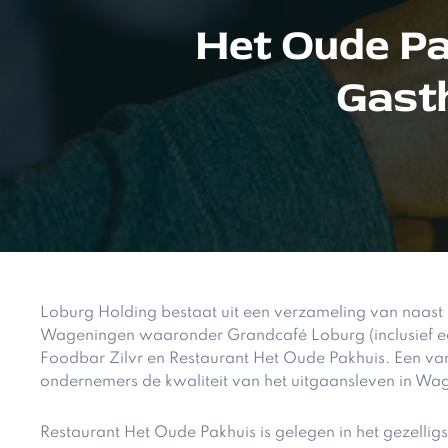
Het Oude Pa
Gast
Loburg Holding bestaat uit een verzameling van naast 
Wageningen waaronder Grandcafé Loburg (inclusief een 
Foodbar Zilvr en Restaurant Het Oude Pakhuis. Een van
ondernemers de kwaliteit van het uitgaansleven in Wa
Restaurant Het Oude Pakhuis is gelegen in het gezelli