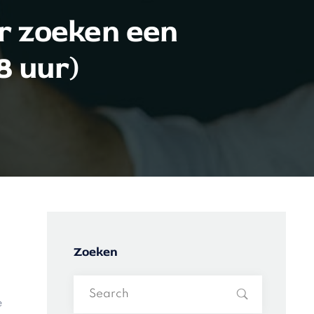
r zoeken een
 uur)
Zoeken
e