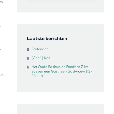
es
t
.
Laatste berichten
Bartender
e
(Chef-) Kok
Het Oude Pakhuis en Foodbar Zilvr
zoeken een Gastheer/Gastvrouw (12-
ust
38 uur)