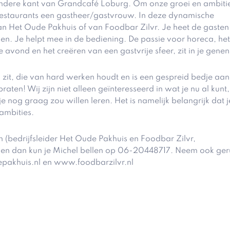
e andere kant van Grandcafé Loburg. Om onze groei en ambiti
e restaurants een gastheer/gastvrouw. In deze dynamische
an Het Oude Pakhuis of van Foodbar Zilvr. Je heet de gasten
en. Je helpt mee in de bediening. De passie voor horeca, he
avond en het creëren van een gastvrije sfeer, zit in je genen
ed zit, die van hard werken houdt en is een gespreid bedje aan
aten! Wij zijn niet alleen geïnteresseerd in wat je nu al kunt,
e nog graag zou willen leren. Het is namelijk belangrijk dat j
ambities.
en (bedrijfsleider Het Oude Pakhuis en Foodbar Zilvr,
llen dan kun je Michel bellen op 06-20448717. Neem ook ger
epakhuis.nl en www.foodbarzilvr.nl