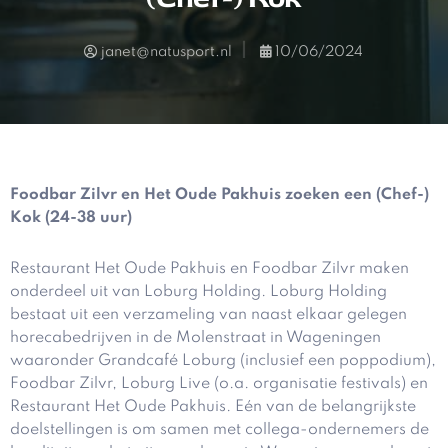
janet@natusport.nl
10/06/2024
Foodbar Zilvr en Het Oude Pakhuis zoeken een (Chef-)
Kok (24-38 uur)
Restaurant Het Oude Pakhuis en Foodbar Zilvr maken
onderdeel uit van Loburg Holding. Loburg Holding
bestaat uit een verzameling van naast elkaar gelegen
horecabedrijven in de Molenstraat in Wageningen
waaronder Grandcafé Loburg (inclusief een poppodium),
Foodbar Zilvr, Loburg Live (o.a. organisatie festivals) en
Restaurant Het Oude Pakhuis. Eén van de belangrijkste
doelstellingen is om samen met collega-ondernemers de