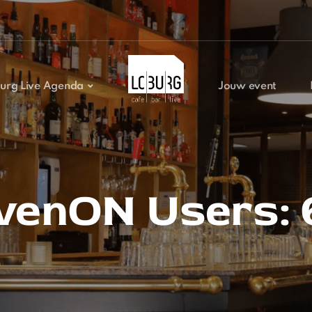
urg Live Agenda
Jouw event
venON Users: