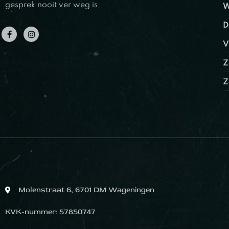
gesprek nooit ver weg is.
W
D
V
Z
Z
Molenstraat 6, 6701 DM Wageningen
KVK-nummer: 57850747