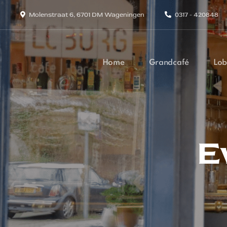
Molenstraat 6, 6701 DM Wageningen
0317 - 420848
Home
Grandcafé
Lob
E