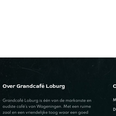
Over Grandcafé Loburg
O
M
Grandcafé Loburg is één van de markanste en
oudste café’s van Wageningen. Met een ruime
D
zaal en een vriendelijke toog waar een goed